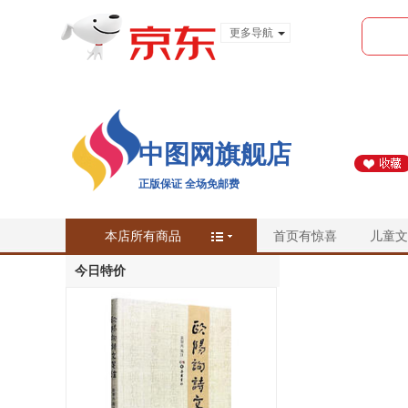
更多导航
服装城
食品
金融
中图网旗舰店
正版保证 全场免邮费
本店所有商品
首页有惊喜
儿童文
今日特价