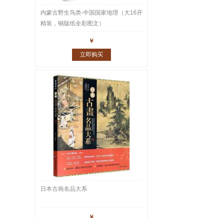
内蒙古野生鸟类-中国国家地理（大16开
精装，铜版纸全彩图文）
￥
立即购买
日本古画名品大系
￥