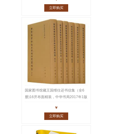
立即购买
国家图书馆藏王国维往还书信集（全6
册)16开布面精装，中华书局2017年1版
1印，重达10公斤。王国维家书、师友
￥
往还书札共1543通2600多页真迹，名
立即购买
家云集