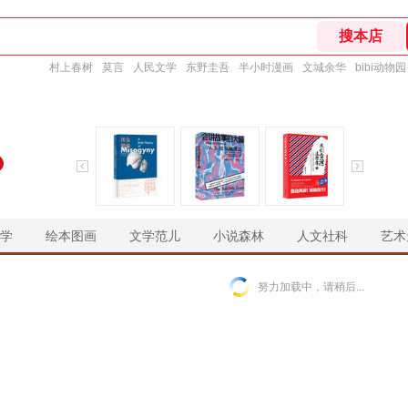
村上春树
莫言
人民文学
东野圭吾
半小时漫画
文城余华
bibi动物园
学
绘本图画
文学范儿
小说森林
人文社科
艺术
￥
￥
￥
￥
努力加载中，请稍后...