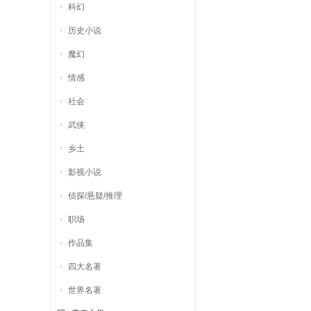
科幻
历史小说
魔幻
情感
社会
武侠
乡土
影视小说
侦探/悬疑/推理
职场
作品集
四大名著
世界名著