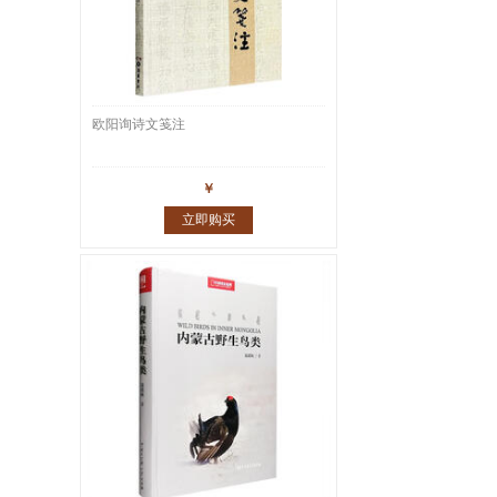
欧阳询诗文笺注
￥
立即购买