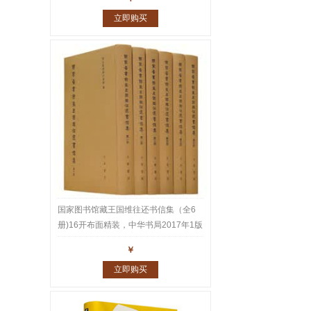
立即购买
国家图书馆藏王国维往还书信集（全6
册)16开布面精装，中华书局2017年1版
1印，重达10公斤。王国维家书、师友
￥
往还书札共1543通2600多页真迹，名
立即购买
家云集