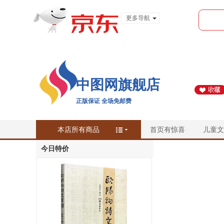
更多导航
服装城
食品
金融
中图网旗舰店
正版保证 全场免邮费
本店所有商品
首页有惊喜
儿童文
今日特价