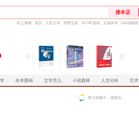
村上春树
莫言
人民文学
东野圭吾
半小时漫画
文城余华
bibi动物园
学
绘本图画
文学范儿
小说森林
人文社科
艺术
￥
￥
￥
￥
努力加载中，请稍后...