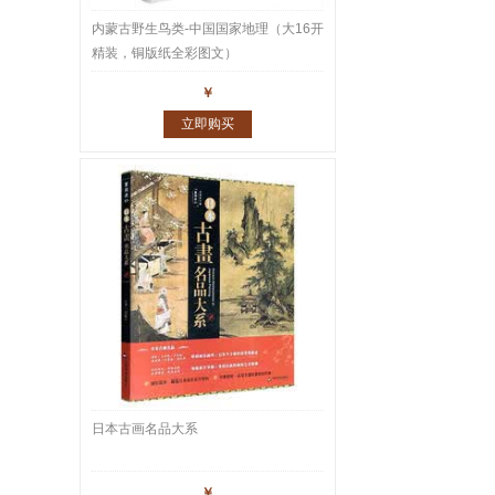
内蒙古野生鸟类-中国国家地理（大16开
精装，铜版纸全彩图文）
￥
立即购买
日本古画名品大系
￥