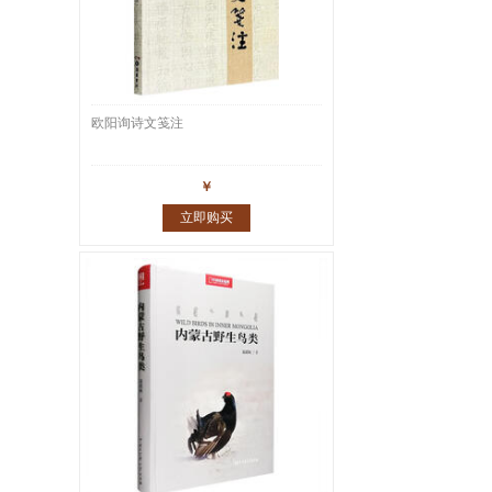
欧阳询诗文笺注
￥
立即购买