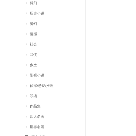
科幻
历史小说
魔幻
情感
社会
武侠
乡土
影视小说
侦探/悬疑/推理
职场
作品集
四大名著
世界名著