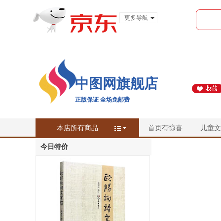
更多导航
服装城
食品
金融
中图网旗舰店
正版保证 全场免邮费
本店所有商品
首页有惊喜
儿童文
今日特价