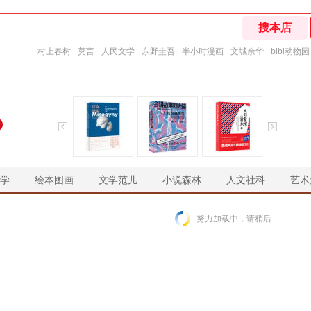
村上春树
莫言
人民文学
东野圭吾
半小时漫画
文城余华
bibi动物园
学
绘本图画
文学范儿
小说森林
人文社科
艺术
￥
￥
￥
￥
努力加载中，请稍后...