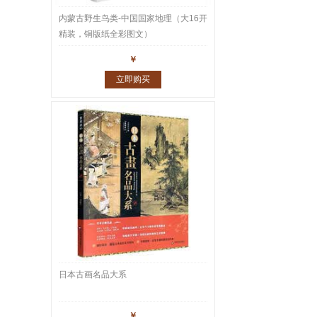
内蒙古野生鸟类-中国国家地理（大16开
精装，铜版纸全彩图文）
￥
立即购买
日本古画名品大系
￥