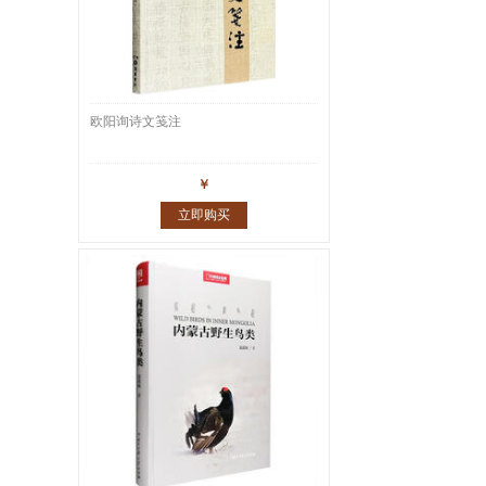
欧阳询诗文笺注
￥
立即购买