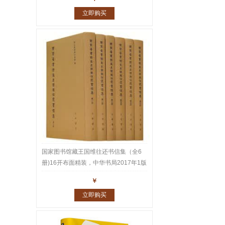
立即购买
国家图书馆藏王国维往还书信集（全6
册)16开布面精装，中华书局2017年1版
1印，重达10公斤。王国维家书、师友
￥
往还书札共1543通2600多页真迹，名
立即购买
家云集