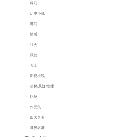
科幻
历史小说
魔幻
情感
社会
武侠
乡土
影视小说
侦探/悬疑/推理
职场
作品集
四大名著
世界名著