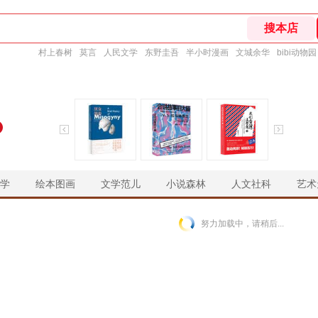
村上春树
莫言
人民文学
东野圭吾
半小时漫画
文城余华
bibi动物园
学
绘本图画
文学范儿
小说森林
人文社科
艺术
￥
￥
￥
￥
努力加载中，请稍后...