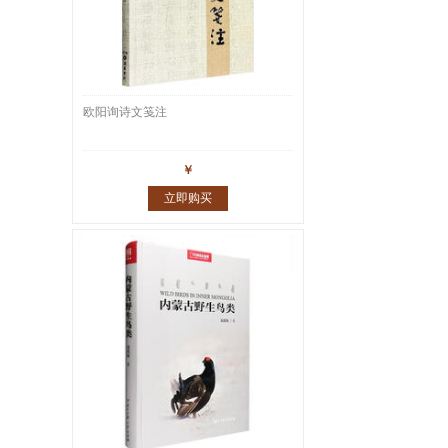
欧阳询诗文笺注
￥
立即购买