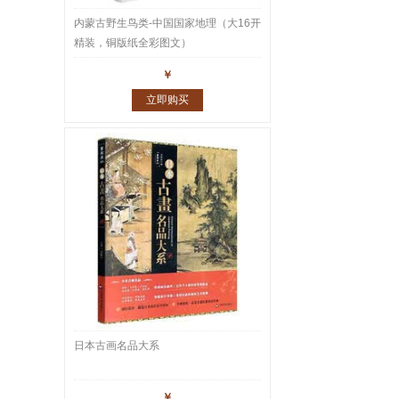
内蒙古野生鸟类-中国国家地理（大16开
精装，铜版纸全彩图文）
￥
立即购买
日本古画名品大系
￥