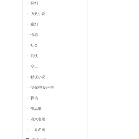
科幻
历史小说
魔幻
情感
社会
武侠
乡土
影视小说
侦探/悬疑/推理
职场
作品集
四大名著
世界名著