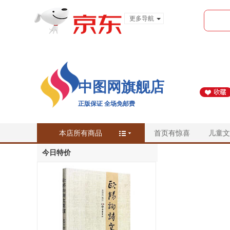
更多导航
服装城
食品
金融
中图网旗舰店
正版保证 全场免邮费
本店所有商品
首页有惊喜
儿童文
￥
￥
今日特价