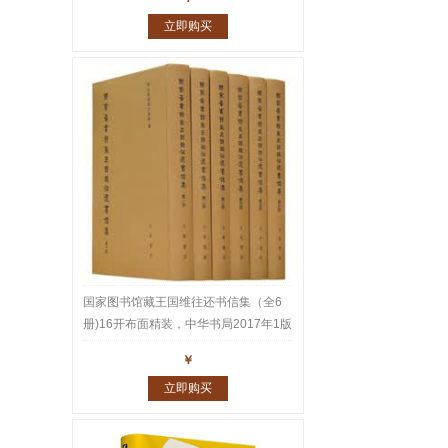
立即购买
国家图书馆藏王国维往还书信集（全6
册)16开布面精装，中华书局2017年1版
1印，重达10公斤。王国维家书、师友
￥
往还书札共1543通2600多页真迹，名
立即购买
家云集