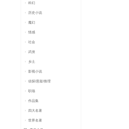
科幻
历史小说
魔幻
情感
社会
武侠
乡土
影视小说
侦探/悬疑/推理
职场
作品集
四大名著
世界名著