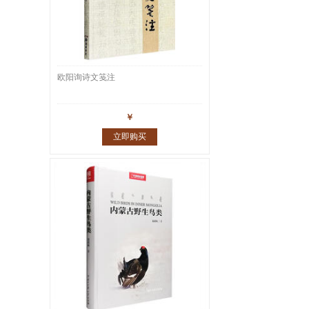
欧阳询诗文笺注
￥
立即购买