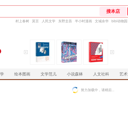
村上春树
莫言
人民文学
东野圭吾
半小时漫画
文城余华
bibi动物园
学
绘本图画
文学范儿
小说森林
人文社科
艺术
￥
￥
￥
￥
努力加载中，请稍后...