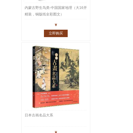
内蒙古野生鸟类-中国国家地理（大16开
精装，铜版纸全彩图文）
￥
立即购买
日本古画名品大系
￥