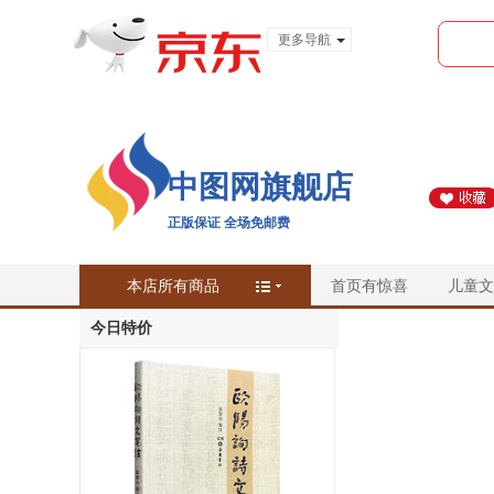
更多导航
服装城
食品
金融
中图网旗舰店
正版保证 全场免邮费
本店所有商品
首页有惊喜
儿童文
今日特价