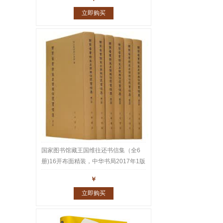
立即购买
国家图书馆藏王国维往还书信集（全6
册)16开布面精装，中华书局2017年1版
1印，重达10公斤。王国维家书、师友
￥
往还书札共1543通2600多页真迹，名
立即购买
家云集