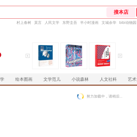
村上春树
莫言
人民文学
东野圭吾
半小时漫画
文城余华
bibi动物园
学
绘本图画
文学范儿
小说森林
人文社科
艺术
￥
￥
￥
￥
努力加载中，请稍后...