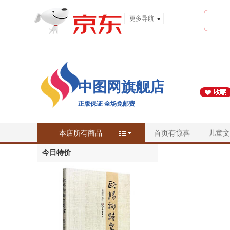
更多导航
服装城
食品
金融
中图网旗舰店
正版保证 全场免邮费
本店所有商品
首页有惊喜
儿童文
今日特价