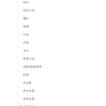
科幻
历史小说
魔幻
情感
社会
武侠
乡土
影视小说
侦探/悬疑/推理
职场
作品集
四大名著
世界名著