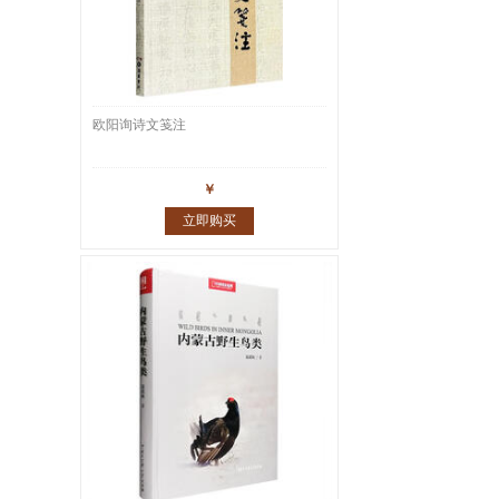
欧阳询诗文笺注
￥
立即购买