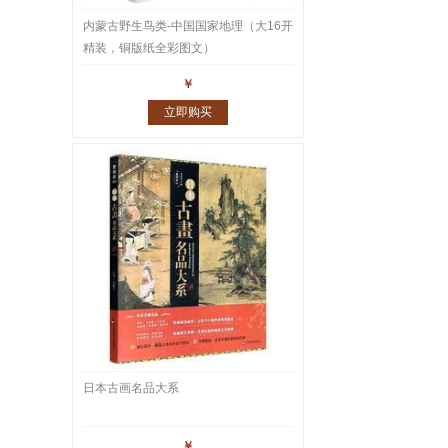
内蒙古野生鸟类-中国国家地理（大16开
精装，铜版纸全彩图文）
￥
立即购买
日本古画名品大系
￥