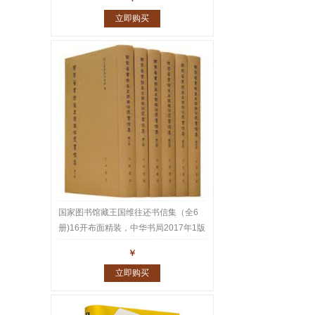
立即购买
国家图书馆藏王国维往还书信集（全6
册)16开布面精装，中华书局2017年1版
1印，重达10公斤。王国维家书、师友
￥
往还书札共1543通2600多页真迹，名
立即购买
家云集