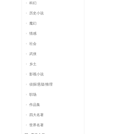
科幻
历史小说
魔幻
情感
社会
武侠
乡土
影视小说
侦探/悬疑/推理
职场
作品集
四大名著
世界名著