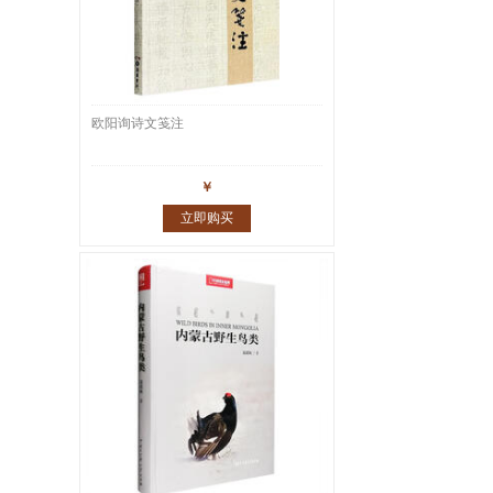
欧阳询诗文笺注
￥
立即购买