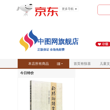
更多导航
服装城
食品
金融
中图网旗舰店
正版保证 全场免邮费
本店所有商品
首页有惊喜
儿童文
今日特价