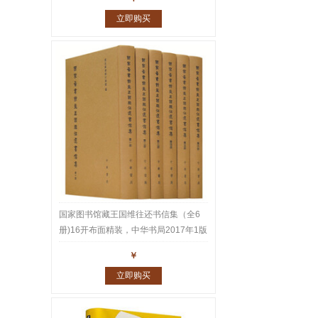
立即购买
国家图书馆藏王国维往还书信集（全6
册)16开布面精装，中华书局2017年1版
1印，重达10公斤。王国维家书、师友
￥
往还书札共1543通2600多页真迹，名
立即购买
家云集