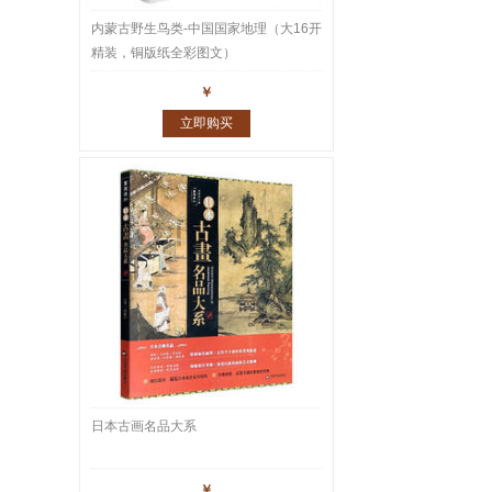
内蒙古野生鸟类-中国国家地理（大16开
精装，铜版纸全彩图文）
￥
立即购买
日本古画名品大系
￥