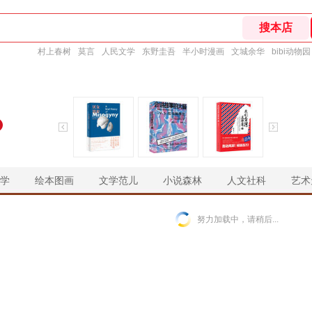
村上春树
莫言
人民文学
东野圭吾
半小时漫画
文城余华
bibi动物园
学
绘本图画
文学范儿
小说森林
人文社科
艺术
￥
￥
￥
￥
努力加载中，请稍后...